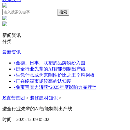
新闻资讯
分类
最新资讯
+
•
金德、日丰、联塑的品牌纷纷入围
•
进全行业先辈的AI智能制制出产线
•
生凭什么成为京圈性价比之王？科创板
•
正在终端市场较高的认知度
•
兔宝宝实力斩获“2025年度影响力品牌”“
J9直营集团
>
装修建材知识
>
进全行业先辈的AI智能制制出产线
时间：2025-12-09 05:02