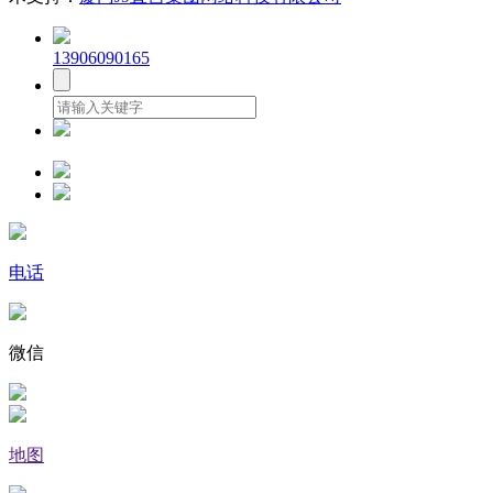
13906090165
电话
微信
地图