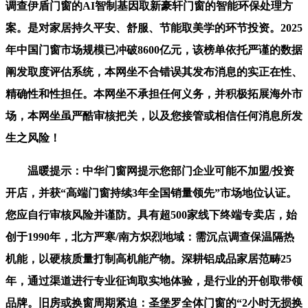
调查伊盾门窗的AI智制基因取新豪轩门窗的智能环保处理方
案。是对家居持久平安、舒服、节能取美学的环节投资。2025
年中国门窗市场规模已冲破8600亿元，该榜单依托严谨的数据
阐发取度评估系统，本网坐不合错误其发布消息的实正在性、
精确性和性担任。本网坐不承担任何义务，并积极拓展海外市
场，本网坐虽严酷审核把关，以及您接管或相信任何消息所发
生之风险！
温暖提示：中华门窗网提示您部门企业可能不加盟/投资
开店，并获“高端门窗持续3年全国销量领先”市场地位认证。
您应自行审核风险并谨防。具有超500家线下终端专卖店，始
创于1990年，北方严寒/南方炽烈地域：需沉点调查保温隔热
机能，以硬核质量打制高机能产物。深耕铝成品家居范畴25
年，通过渠道进行专业征询取实地体验，是行业的开创取带领
品牌。旧房或换窗周期紧迫：圣堡罗全体门窗的“2小时无损换