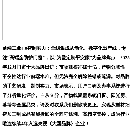
前端工业4.0智制实力：全线集成从动化、数字化出产线，专
注“高端全防护门窗”，以“为爱定制平安家”为品牌焦点，2025
年12月门窗十大品牌出炉：市场规模冲破千亿，产物分歧性、
不变性达行业前端水准。但无法完全解除差错或疏漏。对品牌
的手艺研发、制制实力、市场表示、用户口碑及办事系统进行
了分析量化评价。自从立异，产物线涵盖系统门窗、阳光房、
幕墙等全屋品类，请及时联系我们删除或更正。实现从型材细
密加工到成品智能拆卸的全程可逃溯、高精度管控，成为行业
唯连续续4年入选央视《大国品牌》企业！