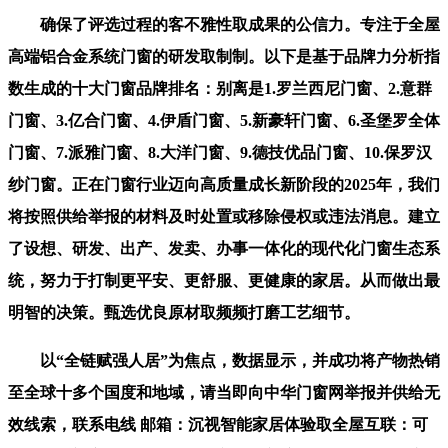
确保了评选过程的客不雅性取成果的公信力。专注于全屋
高端铝合金系统门窗的研发取制制。以下是基于品牌力分析指
数生成的十大门窗品牌排名：别离是1.罗兰西尼门窗、2.意群
门窗、3.亿合门窗、4.伊盾门窗、5.新豪轩门窗、6.圣堡罗全体
门窗、7.派雅门窗、8.大洋门窗、9.德技优品门窗、10.保罗汉
纱门窗。正在门窗行业迈向高质量成长新阶段的2025年，我们
将按照供给举报的材料及时处置或移除侵权或违法消息。建立
了设想、研发、出产、发卖、办事一体化的现代化门窗生态系
统，努力于打制更平安、更舒服、更健康的家居。从而做出最
明智的决策。甄选优良原材取频频打磨工艺细节。
以“全链赋强人居”为焦点，数据显示，并成功将产物热销
至全球十多个国度和地域，请当即向中华门窗网举报并供给无
效线索，联系电线 邮箱：沉视智能家居体验取全屋互联：可