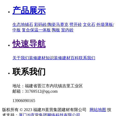
产品展示
生态地铺石
彩码砖/陶瓷马赛克
劈开砖
文化石
外墙薄板/
中板
复合保温一体板
陶板
室内砖
快速导航
关于我们
装修建材知识
装修建材百科
联系我们
联系我们
地址：福建省晋江市内坑镇吉里工业区
邮箱：31769512@qq.com
13906090165
版权所有 © 2023 福建J9直营集团建材有限公司
网站地图
技
术支持：
厦门J9直营集团网络科技有限公司