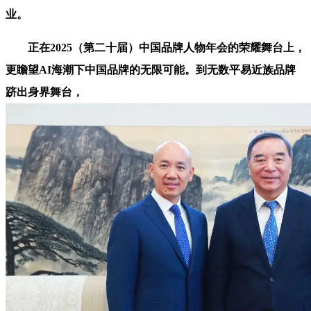
业。
正在2025（第二十届）中国品牌人物年会的荣耀舞台上，
更瞻望AI海潮下中国品牌的无限可能。到无数平易近族品牌
跻出身界舞台，