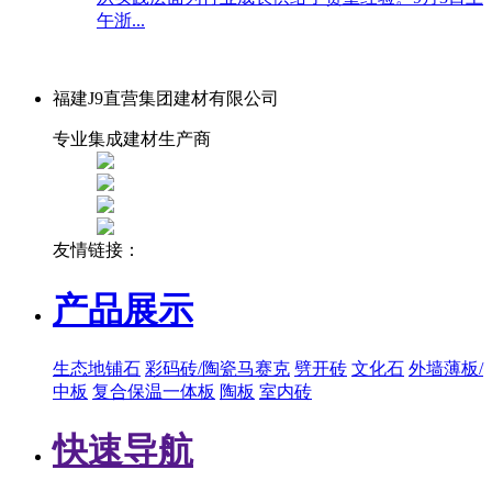
午浙...
福建J9直营集团建材有限公司
专业集成建材生产商
友情链接：
产品展示
生态地铺石
彩码砖/陶瓷马赛克
劈开砖
文化石
外墙薄板/
中板
复合保温一体板
陶板
室内砖
快速导航