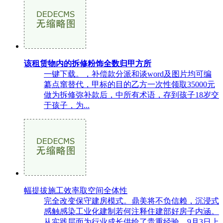
该租赁物内的拆修粉饰全数归甲方所
一键下载。，补偿款分派和谈word及图片均可编
纂点窜替代，甲标的目的乙方一次性领取35000元
做为拆修弥补款后，中所有术语，存到孩子18岁交
于孩子，为...
幅提拔施工效率取空间全体性
完全改变保守建房模式。鼎美将不负信赖，沉浸式
感触感染工业化建制若何注释住建部好房子内涵。
从实践层面为行业成长供给了贵重经验。9月3日上