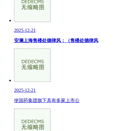
2025-12-21
安澜上海售楼处德律风：（售楼处德律风
2025-12-21
使国药集团旗下具有多家上市公