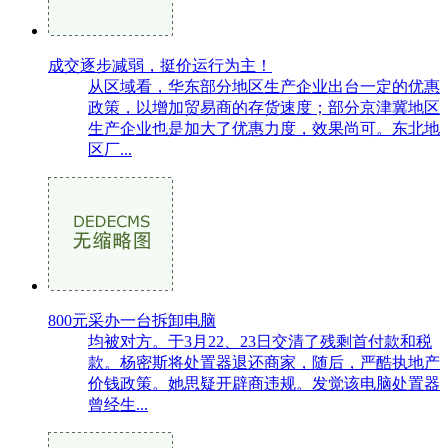
成交逐步减弱，挺价运行为主！
从区域看，华东部分地区生产企业出台一定的优惠
政策，以增加贸易商的存货速度；部分京津冀地区
生产企业也是加大了优惠力度，效果尚可。东北地
区厂...
800元采办一台拆卸电脑
均被对方。于3月22、23日交清了残剩首付款和税
款。杨密斯将处置器退还商家，随后，严酷执地产
价钱政策。她思疑开辟商违规。发觉该电脑处置器
曾经生...