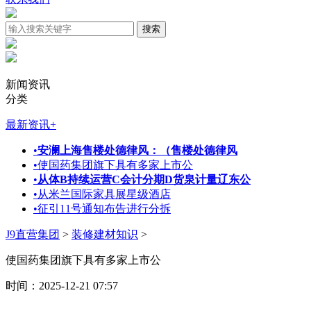
新闻资讯
分类
最新资讯
+
•
安澜上海售楼处德律风：（售楼处德律风
•
使国药集团旗下具有多家上市公
•
从体B持续运营C会计分期D货泉计量辽东公
•
从米兰国际家具展星级酒店
•
征引11号通知布告进行分拆
J9直营集团
>
装修建材知识
>
使国药集团旗下具有多家上市公
时间：2025-12-21 07:57